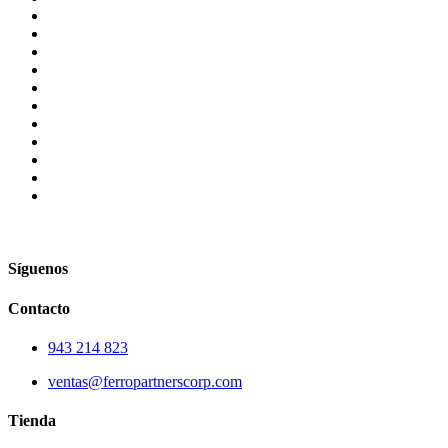
Síguenos
Contacto
943 214 823
ventas@ferropartnerscorp.com
Tienda