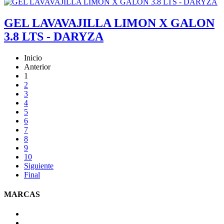
GEL LAVAVAJILLA LIMON X GALON
3.8 LTS - DARYZA
Inicio
Anterior
1
2
3
4
5
6
7
8
9
10
Siguiente
Final
MARCAS